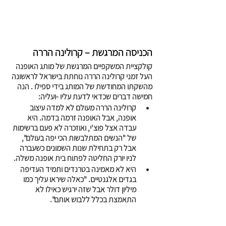
הכניסה המרגשת – קרולינה הררה
קולקציית המשקפיים המרגשת של מותג האופנה 
העל זמני קרולינה הררה נוחתת בישראל לראשונה 
מהשקתו המחודשת של המותג בידי ספילו . הנה 
חמישה דברים שכדאי לדעת עליו -ועליה:
קרולינה הררה מעולם לא למדה עיצוב 
אופנה, אבל האופנה זרמה בדמה. היא 
עבדה אצל פוצ'י, ואוזכרה לא פעם ברשימות 
של "הנשים המתלבשות הכי יפה בעולם", 
אבל רק בתחילת שנות השמונים כשעברה 
לניו יורק החליטה לפתוח בית אופנה משלה. 
היא לא מאמינה בטרנדים ותמיד העדיפה 
בגדים אלגנטיים. "כאלה שיראו עליך כמו 
מיליון דולר אבל שזה ירגיש כאילו לא 
התאמצת בכלל ללבוש אותם". 