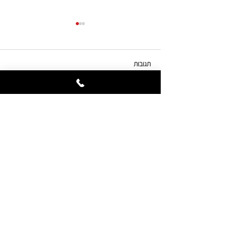
תגובות
טרנדים חברתיים / סביבתיים
כתיבת תגובה...
צור קשר
02-5338810
02-5338890
info@einit.co.il