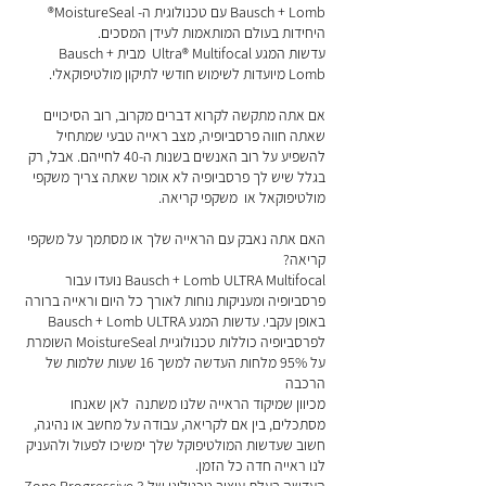
Bausch + Lomb עם טכנולוגית ה- MoistureSeal®
היחידות בעולם המותאמות לעידן המסכים.
עדשות המגע Ultra® Multifocal מבית Bausch +
Lomb מיועדות לשימוש חודשי לתיקון מולטיפוקאלי.
אם אתה מתקשה לקרוא דברים מקרוב, רוב הסיכויים
שאתה חווה פרסביופיה, מצב ראייה טבעי שמתחיל
להשפיע על רוב האנשים בשנות ה-40 לחייהם. אבל, רק
בגלל שיש לך פרסביופיה לא אומר שאתה צריך משקפי
מולטיפוקאל או משקפי קריאה.
האם אתה נאבק עם הראייה שלך או מסתמך על משקפי
קריאה?
Bausch + Lomb ULTRA Multifocal נועדו עבור
פרסביופיה ומעניקות נוחות לאורך כל היום וראייה ברורה
באופן עקבי. עדשות המגע Bausch + Lomb ULTRA
לפרסביופיה כוללות טכנולוגיית MoistureSeal השומרת
על 95% מלחות העדשה למשך 16 שעות שלמות של
הרכבה
מכיוון שמיקוד הראייה שלנו משתנה לאן שאנחו
מסתכלים, בין אם לקריאה, עבודה על מחשב או נהיגה,
חשוב שעדשות המולטיפוקל שלך ימשיכו לפעול ולהעניק
לנו ראייה חדה כל הזמן.