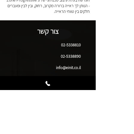
העדשה בעלת עיצוב טכנולוגי של Zone Progressive 3
- הנותן לך ראייה ברורה מקרוב, רחוק, ובין לבין ומעברים
חלקים בין טווחי הראייה.
צור קשר
02-5338810
02-5338890
info@einit.co.il
עינית בע"מ, קריית התקשורת נווה אילן 90850