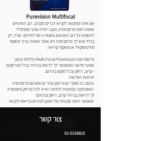
Purevision Multifocal
אם אתה מתקשה לקרוא דברים מקרוב, רוב הסיכויים
שאתה חווה פרסביופיה, מצב ראייה טבעי שמתחיל
להשפיע על רוב האנשים בשנות ה-40 לחייהם. אבל, רק
בגלל שיש לך פרסביופיה לא אומר שאתה צריך משקפי
מולטיפוקאל או משקפי קריאה.
עדשות מגע Multi-Focal PureVision כוללות עיצוב
אופטי חדשני המאפשר לך לראות בבירור בכל המרחקים
- קרוב, רחוק ובכל מקום ביניהם.
יתרונות העדשה:
·עיצוב רב מוקדי יוצא דופן עבור אנשים עם פרסביופיה
·האופטיקה המיועדת לחדות ראייה לכל מרחק מאפשרת
לך לראות בבירור קרוב, רחוק וביניהם
·מאפשר רמות טבעיות של חמצן לעיניים בריאות ולבנות
צור קשר
02-5338810