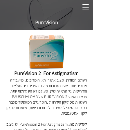
PureVision
PureVision 2 For Astigmatism
העולם המודרני מציב אתגרי ראייה מרובים, ימי עבודה
ארוכים יותר, שעות מרובות מול מכשירים דיגיטאליים
והדרישות על הראייה שלנו מעולם לא היו גדולות יותר.
עדשות המגע PUREVISION 2 של BAUSCH+LOMB
העשויות מסיליקון הידרוג'ל ,חומר גלם המאפשר מעבר
חמצן אופטימאלי לעיניים לבנות ובריאות, מיועדות לתיקון
ליקויי אסטיגמציה.
לעדשות מגע PureVision 2 For Astigmatism יש עיצוב
"Auto Align" ייחודי המייצב את העדשה על העין כדי